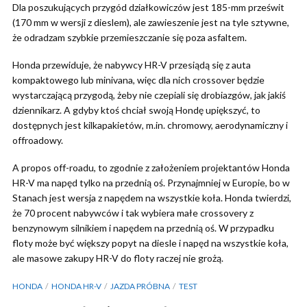
Dla poszukujących przygód działkowiczów jest 185-mm prześwit
(170 mm w wersji z dieslem), ale zawieszenie jest na tyle sztywne,
że odradzam szybkie przemieszczanie się poza asfaltem.
Honda przewiduje, że nabywcy HR-V przesiądą się z auta
kompaktowego lub minivana, więc dla nich crossover będzie
wystarczającą przygodą, żeby nie czepiali się drobiazgów, jak jakiś
dziennikarz. A gdyby ktoś chciał swoją Hondę upiększyć, to
dostępnych jest kilkapakietów, m.in. chromowy, aerodynamiczny i
offroadowy.
A propos off-roadu, to zgodnie z założeniem projektantów Honda
HR-V ma napęd tylko na przednią oś. Przynajmniej w Europie, bo w
Stanach jest wersja z napędem na wszystkie koła. Honda twierdzi,
że 70 procent nabywców i tak wybiera małe crossovery z
benzynowym silnikiem i napędem na przednią oś. W przypadku
floty może być większy popyt na diesle i napęd na wszystkie koła,
ale masowe zakupy HR-V do floty raczej nie grożą.
HONDA
HONDA HR-V
JAZDA PRÓBNA
TEST