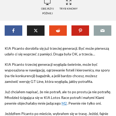
OBEJRZYJ
TRYB KINOWY
PÓŹNIEJ
KIA Picanto dorobiła się już trzeciej generacji. Być może pierwszą
udało ci się wyprzeć z pamięci. Druga była OK, a trzecia…
KIA Picanto trzeciej generacji wygląda świetnie, może być
wyposażona w nawigację, ogrzewanie foteli i kierownicy, ma spory
(na tle konkurencji) bagażnik, a jeśli bardzo chcesz, możesz
zamówić wersję GT Line, która wygląda, jakby potrafiła.
Już chciałem napisać, że nie potrafi, ale to po prostu ja nie potrafię.
Młodzież ścigająca się w KIA Lotos Race potrafi i małymi Kiami
pewnie objechałaby mnie jadącego
M2
. Pewnie nie tylko oni.
Jeździłem Picanto po mieście, wybrałem się w trasę. Jeździ, fajnie