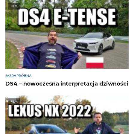
FILM
JAZDA PRÓBNA
DS4 – nowoczesna interpretacja dziwności
FILM