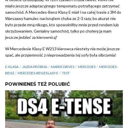
miało jeszcze adaptacyjnego tempomatu potrafiącego zatrzymać
samochód. A Mercedes-Benz Klasy E miał i na całej trasie z 3M do
Warszawy hamulec nacisnąłem chyba ze 2-3 razy, bo akurat nie
było przede mną nikogo, kto spowolniłby mnie przed rondem lub
skrzyżowaniem. Genialny samochód, tylko po cholerę ja mam
jeszcze jedzieć za kierownicą?
W Mercedesie Klasy E W213 kierowca niestety nie może jeszcze
spać, ale przyjemność z nieprowadzenia tej sofy była olbrzymia!
E-KLASA
JAZDA PRÓBNA
MAREK DRIVES
MERCEDES
MERCEDES-
BENZ
MERCEDES-BENZ KLASY E
TEST
POWINIENEŚ TEŻ POLUBIĆ
FILM