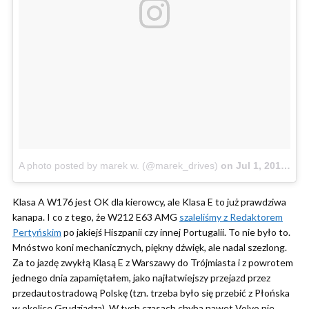
A photo posted by marek w. (@marek_drives)
on
Jul 1, 2016 at 11:32pm PDT
Klasa A W176 jest OK dla kierowcy, ale Klasa E to już prawdziwa
kanapa. I co z tego, że W212 E63 AMG
szaleliśmy z Redaktorem
Pertyńskim
po jakiejś Hiszpanii czy innej Portugalii. To nie było to.
Mnóstwo koni mechanicznych, piękny dźwięk, ale nadal szezlong.
Za to jazdę zwykłą Klasą E z Warszawy do Trójmiasta i z powrotem
jednego dnia zapamiętałem, jako najłatwiejszy przejazd przez
przedautostradową Polskę (tzn. trzeba było się przebić z Płońska
w okolice Grudziądza). W tych czasach chyba nawet Volvo nie