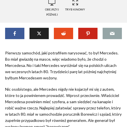
OBEJRZYJ
TRYB KINOWY
PÓŹNIEJ
Pierwszy samochód, jaki potrafiłem narysować, to był Mercedes.
Bo miał gwiazdę na masce, więc wiadomo było, że chodzi o
Mercedesa. No i taki Mercedes wyróżniał się na polskich ulicach
we wczesnych latach 80. Trzydzieści parę lat później najchętniej
byłbym Mercedesem wożony.
Nic osobistego, ale Mercedes nigdy nie kojarzył mi się z autem,
które to ja powinienem prowadzić. Wprost przeciwnie. Właściciel
Mercedesa powinien mieć szofera, a sam siedzieć na kanapie i
robić ważne rzeczy. Najlepiej załatwiać sprawy przez telefon, który
w latach 80. miał w samochodzie porucznik Borewicz i sąsiad, który
zupełnie przypadkowo był również generałem. Ale generał był
wożony (nomen omen) “borewiczem”.