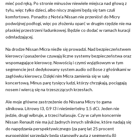
mieć pod ręką. Po stronie minusów niewiele miejsca nad głową z
tyłu, więc tylko dzieci, albo niscy znajomi będą się tam czuli
komfortowo. Ponadto z Note’a Nissan nie przeniósł do Micry
podwójnej podłogi, więc po złożeniu oparć w drugim rzędzie nie ma
płaskiej przestrzeni ładunkowej. Będzie co dodać w ramach kuracji
odmładzającej.
Na drodze Nissan Micra nieźle się prowadzi. Nad bezpieczeństwem
kierowcy i pasażerów czuwają liczne systemy bezpieczeństwa oraz
wspomagające kierowcę. Nowością i czymś wyjątkowym w tym
segmencie jest dedykowany system audio od Bose z głośnikami w
zagłówku kierowcy. Dzięki nim Micra zamienia się w salę
koncertową. Minus parę tysięcy ludzi, którzy chrząkają, pociągają
nosem i wiercą się na trzeszczących krzesłach.
Ale moje główne zastrzeżenie do Nissana Micry to gama
silnikowa. Litrowy I3, 0.9 I3 i nieśmiertelny 1.5 dCi. Jeden nie
jedzie, drugi wibruje, a trzeci hałasuje. Czy w całym koncernie
Nissan Renault nie ma już żadnych innych silników, które nadają się
do napędzania perspektywicznego (za parę lat 25 procent
europejskiej sprzedaży będą stanowiły auta z segmentu B)