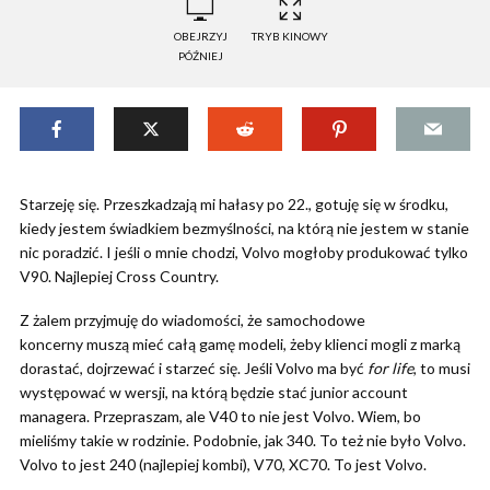
OBEJRZYJ
TRYB KINOWY
PÓŹNIEJ
Starzeję się. Przeszkadzają mi hałasy po 22., gotuję się w środku,
kiedy jestem świadkiem bezmyślności, na którą nie jestem w stanie
nic poradzić. I jeśli o mnie chodzi, Volvo mogłoby produkować tylko
V90. Najlepiej Cross Country.
Z żalem przyjmuję do wiadomości, że samochodowe
koncerny muszą mieć całą gamę modeli, żeby klienci mogli z marką
dorastać, dojrzewać i starzeć się. Jeśli Volvo ma być
for life
, to musi
występować w wersji, na którą będzie stać junior account
managera. Przepraszam, ale V40 to nie jest Volvo. Wiem, bo
mieliśmy takie w rodzinie. Podobnie, jak 340. To też nie było Volvo.
Volvo to jest 240 (najlepiej kombi), V70, XC70. To jest Volvo.