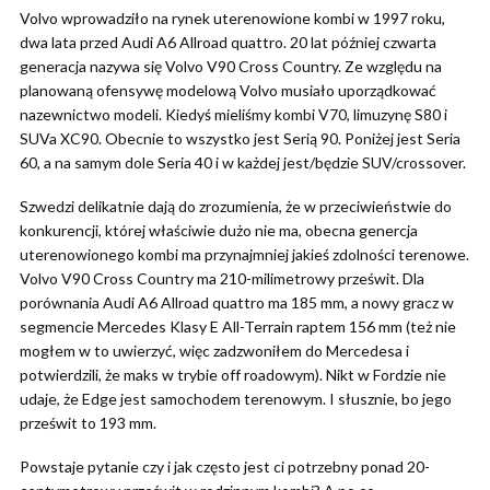
Volvo wprowadziło na rynek uterenowione kombi w 1997 roku,
dwa lata przed Audi A6 Allroad quattro. 20 lat później czwarta
generacja nazywa się Volvo V90 Cross Country. Ze względu na
planowaną ofensywę modelową Volvo musiało uporządkować
nazewnictwo modeli. Kiedyś mieliśmy kombi V70, limuzynę S80 i
SUVa XC90. Obecnie to wszystko jest Serią 90. Poniżej jest Seria
60, a na samym dole Seria 40 i w każdej jest/będzie SUV/crossover.
Szwedzi delikatnie dają do zrozumienia, że w przeciwieństwie do
konkurencji, której właściwie dużo nie ma, obecna genercja
uterenowionego kombi ma przynajmniej jakieś zdolności terenowe.
Volvo V90 Cross Country ma 210-milimetrowy prześwit. Dla
porównania Audi A6 Allroad quattro ma 185 mm, a nowy gracz w
segmencie Mercedes Klasy E All-Terrain raptem 156 mm (też nie
mogłem w to uwierzyć, więc zadzwoniłem do Mercedesa i
potwierdzili, że maks w trybie off roadowym). Nikt w Fordzie nie
udaje, że Edge jest samochodem terenowym. I słusznie, bo jego
prześwit to 193 mm.
Powstaje pytanie czy i jak często jest ci potrzebny ponad 20-