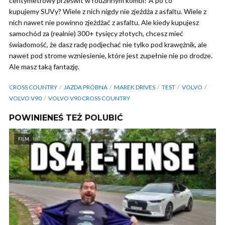
centymetrowy prześwit w rodzinnym kombi? A po co
kupujemy SUVy? Wiele z nich nigdy nie zjeżdża z asfaltu. Wiele z
nich nawet nie powinno zjeżdżać z asfaltu. Ale kiedy kupujesz
samochód za (realnie) 300+ tysięcy złotych, chcesz mieć
świadomość, że dasz radę podjechać nie tylko pod krawężnik, ale
nawet pod strome wzniesienie, które jest zupełnie nie po drodze.
Ale masz taką fantazję.
CROSS COUNTRY
JAZDA PRÓBNA
MAREK DRIVES
TEST
VOLVO
VOLVO V90
VOLVO V90 CROSS COUNTRY
POWINIENEŚ TEŻ POLUBIĆ
FILM