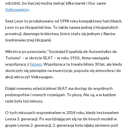
odróżnić, bo inaczej można zwinąć kilka marek i tłuc same
Volkswageny
.
Seat Leon to produkowany od 1998 roku kompaktowy hatchback.
Leon to po hiszpański lew. To także nazwa jednej z hiszpańskich
prowincji, dawnego królestwa, które stało się jednym z filarów
średniowiecznej Hiszpanii.
Wkrótce po powstaniu “Sociedad Española de Automóviles de
Turismo” – w skrócie SEAT – w roku 1950., firma nawiązała
współpracę z
Fiatem
. Współpraca ta trwała blisko 30 lat, ale kiedy
skończyły się pieniądze na inwestycje, popsuła się atmosfera i do
akcji wkroczył Volkswagen.
Dzięki nowemu właścicielowi SEAT ma dostęp do wspólnych
podzespołów i nowych rozwiązań. To plusy. Ale są, a w każdym
razie były też minusy.
O tych minusach wspominałem w 2014 roku, kiedy testowałem
Leona 3. generacji. Po wyróżniającym się na tle innych modeli w
grupie Leonie 2. generacji, 3. generacja była nijaka zarówno pod