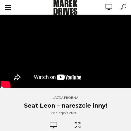
JAZDA PRÓBNA
Seat Leon – nareszcie inny!
28 sierpnia 2020