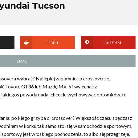
Hyundai Tucson
REDDIT
PINTEREST
EMAIL
sovera wybrać? Najlepiej zapomnieć o crossoverze,
pić Toyotę GT86 lub Mazdę MX-5 i wyjechać z
 z jakiegoś powodu nadal chcecie wychowywać potomków, to
tania: po kiego grzyba ci crossover? Większość czasu spędzasz
owodniłem w korku tak samo stoi się w samochodzie sportowym,
sportowy jest włoskiego pochodzenia, to albo się przegrzeje,