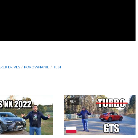
REK DRIVES
PORÓWNANIE
TEST
FILM