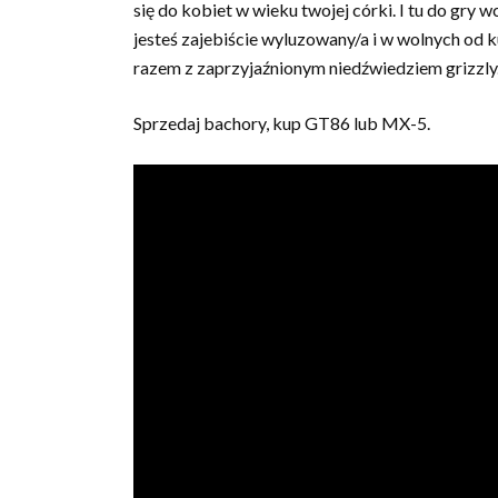
się do kobiet w wieku twojej córki. I tu do gry 
jesteś zajebiście wyluzowany/a i w wolnych od k
razem z zaprzyjaźnionym niedźwiedziem grizzly. 
Sprzedaj bachory, kup GT86 lub MX-5.