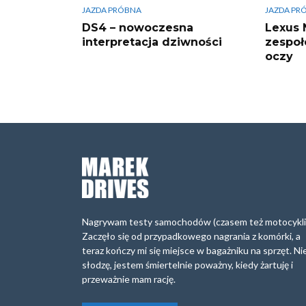
JAZDA PRÓBNA
JAZDA PR
DS4 – nowoczesna
Lexus 
interpretacja dziwności
zespoł
oczy
Nagrywam testy samochodów (czasem też motocykli
Zaczęło się od przypadkowego nagrania z komórki, a
teraz kończy mi się miejsce w bagażniku na sprzęt. Ni
słodzę, jestem śmiertelnie poważny, kiedy żartuję i
przeważnie mam rację.