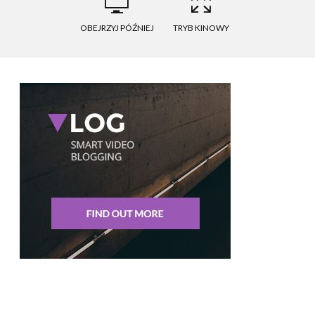
OBEJRZYJ PÓŹNIEJ
TRYB KINOWY