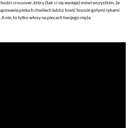
wchodzi crossover, który (tak ci się wydaje) mówi wszystkim, że
upowania pieluch chwilach lubisz łowić łososie gołymi rękami
A nie, to tylko włosy na plecach twojego męża.