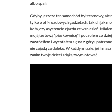
albo spali.
Gdyby jeszcze ten samochód był terenowy, ale 
tylko o off-roadowych gadżetach, takich jak mo
koła, czy asystencie zjazdu ze wzniesień. Miałe
moją testową “piaskownicę” i poczułem co dzie
zawróciłem i wycofałem się na z góry upatrzon
nie zajadą za daleko. W każdym razie, jeśli masz o
zanim twoje dzieci zdążą zwymiotować.