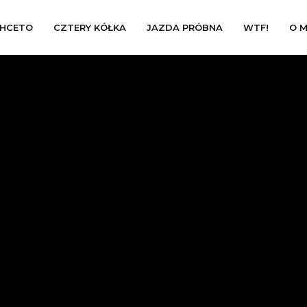
HCETO
CZTERY KÓŁKA
JAZDA PRÓBNA
WTF!
O M