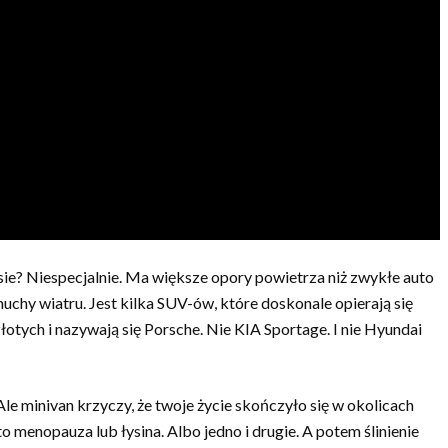
asie? Niespecjalnie. Ma większe opory powietrza niż zwykłe auto
uchy wiatru. Jest kilka SUV-ów, które doskonale opierają się
złotych i nazywają się Porsche. Nie KIA Sportage. I nie Hyundai
le minivan krzyczy, że twoje życie skończyło się w okolicach
to menopauza lub łysina. Albo jedno i drugie. A potem ślinienie