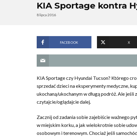
KIA Sportage kontra 
8 lipca 2016
FACEBOOK
X
KIA Sportage czy Hyundai Tucson? Którego cros
sprzedać dzieci na eksperymenty medyczne, ku
ukochaną/ukochanym w długą podróż. Ale jeśli
czytajcie/oglądajcie dalej.
Zacznij od zadania sobie zajebiście ważnego py
w miejskim korku, a jak wielokrotnie sobie ud
osobowym i terenowym. Chociaż jeśli samochód 