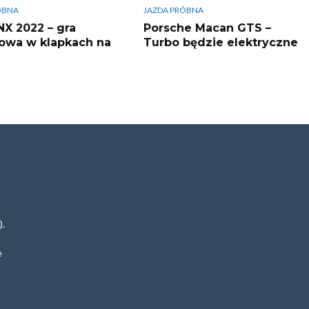
ÓBNA
JAZDA PRÓBNA
NX 2022 – gra
Porsche Macan GTS –
owa w klapkach na
Turbo będzie elektryczne
).
e