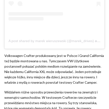
A post shared by marek wieruszewski (@marek_drives)
on
Aug 2
Volkswagen Crafter produkowany jest w Polsce i Grand California
też będzie montowana u nas. Tymczasem VW Użytkowe
postanowił pokazać polskim mediom rozwiązanie na zamówienie.
Nie każdemu California XXL może odpowiadać. Jeden potrzebuje
większe łóżko, inny miejsce dla dzieci, jeszcze inny na rowery. I
właśnie z myślą o rowerach powstał testowy Crafter Camper.
Widziałem różne sposoby przewożenia rowerów na zewnątrz i
wewnątrz samochodów. W testowym Crafterze rzeczywiście
przewidziano mnóstwo miejsca na rowery. Są trzy stanowiska,
które nie wymagają demontażu kół. To sprawia, że rowery