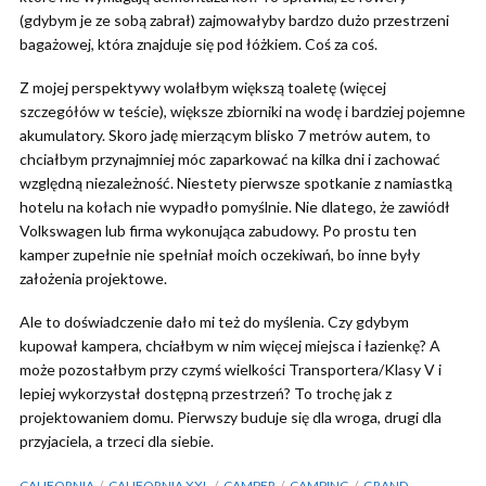
(gdybym je ze sobą zabrał) zajmowałyby bardzo dużo przestrzeni
bagażowej, która znajduje się pod łóżkiem. Coś za coś.
Z mojej perspektywy wolałbym większą toaletę (więcej
szczegółów w teście), większe zbiorniki na wodę i bardziej pojemne
akumulatory. Skoro jadę mierzącym blisko 7 metrów autem, to
chciałbym przynajmniej móc zaparkować na kilka dni i zachować
względną niezależność. Niestety pierwsze spotkanie z namiastką
hotelu na kołach nie wypadło pomyślnie. Nie dlatego, że zawiódł
Volkswagen lub firma wykonująca zabudowy. Po prostu ten
kamper zupełnie nie spełniał moich oczekiwań, bo inne były
założenia projektowe.
Ale to doświadczenie dało mi też do myślenia. Czy gdybym
kupował kampera, chciałbym w nim więcej miejsca i łazienkę? A
może pozostałbym przy czymś wielkości Transportera/Klasy V i
lepiej wykorzystał dostępną przestrzeń? To trochę jak z
projektowaniem domu. Pierwszy buduje się dla wroga, drugi dla
przyjaciela, a trzeci dla siebie.
CALIFORNIA
CALIFORNIA XXL
CAMPER
CAMPING
GRAND