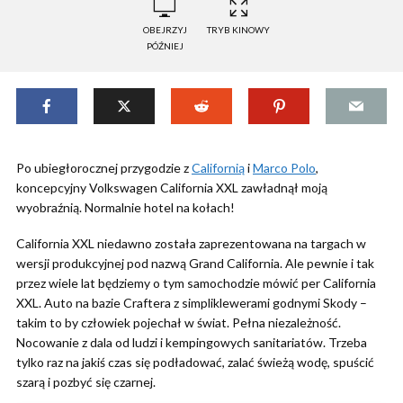
OBEJRZYJ
TRYB KINOWY
PÓŹNIEJ
Po ubiegłorocznej przygodzie z
Californią
i
Marco Polo
,
koncepcyjny Volkswagen California XXL zawładnął moją
wyobraźnią. Normalnie hotel na kołach!
California XXL niedawno została zaprezentowana na targach w
wersji produkcyjnej pod nazwą Grand California. Ale pewnie i tak
przez wiele lat będziemy o tym samochodzie mówić per California
XXL. Auto na bazie Craftera z simpliklewerami godnymi Skody –
takim to by człowiek pojechał w świat. Pełna niezależność.
Nocowanie z dala od ludzi i kempingowych sanitariatów. Trzeba
tylko raz na jakiś czas się podładować, zalać świeżą wodę, spuścić
szarą i pozbyć się czarnej.