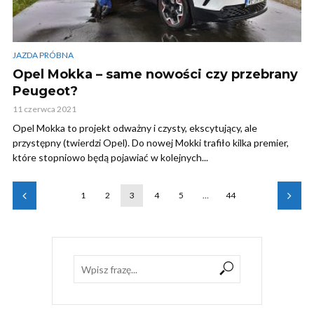
JAZDA PRÓBNA
Opel Mokka – same nowości czy przebrany
Peugeot?
11 czerwca 2021
Opel Mokka to projekt odważny i czysty, ekscytujący, ale
przystępny (twierdzi Opel). Do nowej Mokki trafiło kilka premier,
które stopniowo będą pojawiać w kolejnych...
1
2
3
4
5
…
44